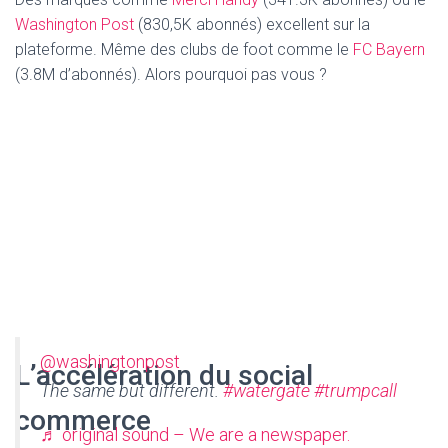
Washington Post
(830,5K abonnés) excellent sur la
plateforme. Même des clubs de foot comme le
FC Bayern
(3.8M d’abonnés). Alors pourquoi pas vous ?
@washingtonpost
L’accélération du social
The same but different.
#watergate
#trumpcall
commerce
♬ original sound – We are a newspaper.