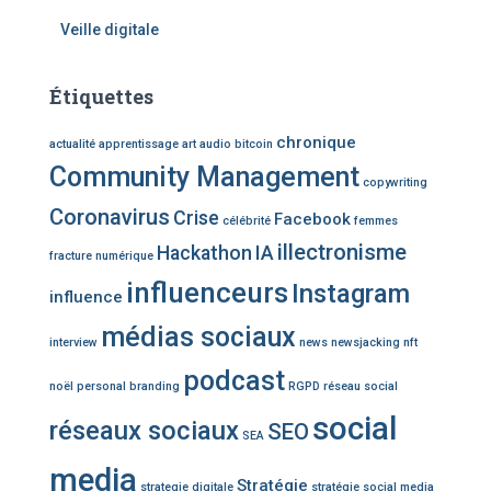
Veille digitale
Étiquettes
chronique
actualité
apprentissage
art
audio
bitcoin
Community Management
copywriting
Coronavirus
Crise
Facebook
célébrité
femmes
illectronisme
Hackathon
IA
fracture numérique
influenceurs
Instagram
influence
médias sociaux
interview
news
newsjacking
nft
podcast
noël
personal branding
RGPD
réseau social
social
réseaux sociaux
SEO
SEA
media
Stratégie
strategie digitale
stratégie social media