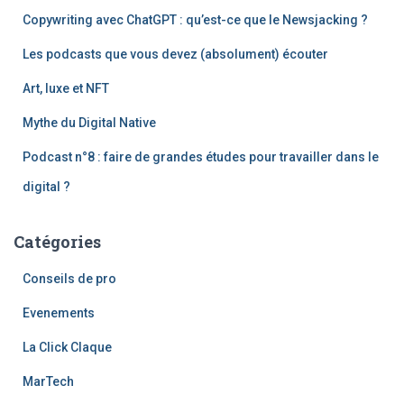
c
Copywriting avec ChatGPT : qu’est-ce que le Newsjacking ?
h
e
Les podcasts que vous devez (absolument) écouter
r
Art, luxe et NFT
:
Mythe du Digital Native
Podcast n°8 : faire de grandes études pour travailler dans le
digital ?
Catégories
Conseils de pro
Evenements
La Click Claque
MarTech