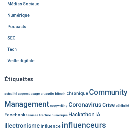
Médias Sociaux
Numérique
Podcasts
SEO
Tech
Veille digitale
Étiquettes
Community
chronique
actualité
apprentissage
art
audio
bitcoin
Management
Coronavirus
Crise
copywriting
célébrité
Hackathon
IA
Facebook
femmes
fracture numérique
influenceurs
illectronisme
influence