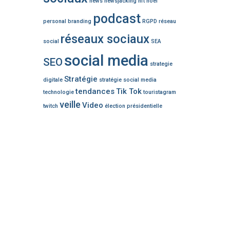
news
newsjacking
nft
noël
podcast
personal branding
RGPD
réseau
réseaux sociaux
social
SEA
social media
SEO
strategie
Stratégie
digitale
stratégie social media
tendances
Tik Tok
technologie
touristagram
veille
Video
twitch
élection présidentielle