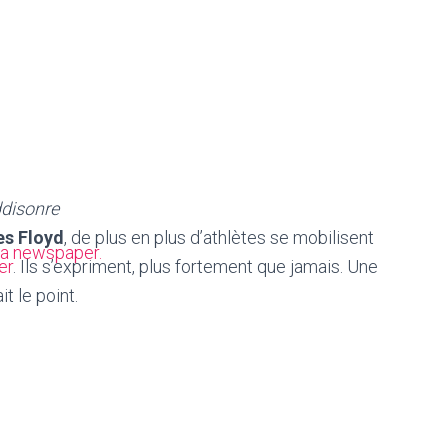
ddisonre
s Floyd
, de plus en plus d’athlètes se mobilisent
a newspaper.
er
. Ils s’expriment, plus fortement que jamais. Une
t le point.