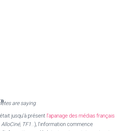
 »
letes are saying
était jusqu’à présent
l’apanage des médias français
 AlloCiné, TF1
…), l’information commence