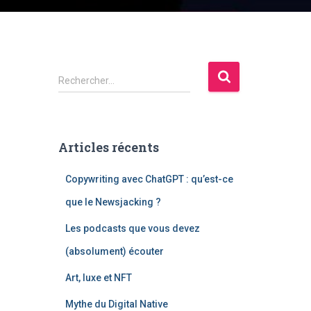
R
Rechercher…
e
c
h
e
Articles récents
r
c
Copywriting avec ChatGPT : qu’est-ce
h
e
que le Newsjacking ?
r
Les podcasts que vous devez
:
(absolument) écouter
Art, luxe et NFT
Mythe du Digital Native