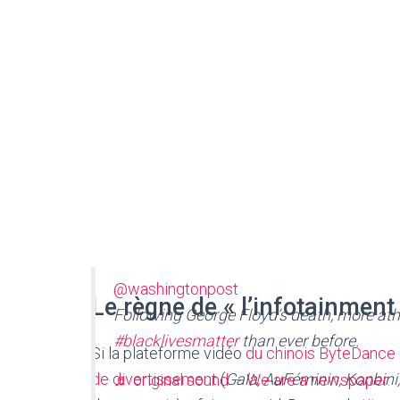
@washingtonpost
Le règne de « l’infotainment
Following George Floyd’s death, more ath
#blacklivesmatter
than ever before.
Si la plateforme vidéo
du chinois ByteDance
de divertissement
(
Gala, AuFéminin, Konbini,
♬ original sound – We are a newspaper.