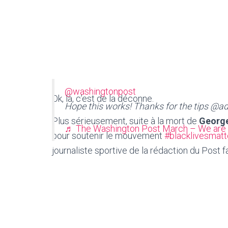
@washingtonpost
Ok, là, c’est de la déconne.
Hope this works! Thanks for the tips @a
Plus sérieusement, suite à la mort de
George
♬ The Washington Post March – We are 
pour soutenir le mouvement
#blacklivesmatt
journaliste sportive de la rédaction du Post fai