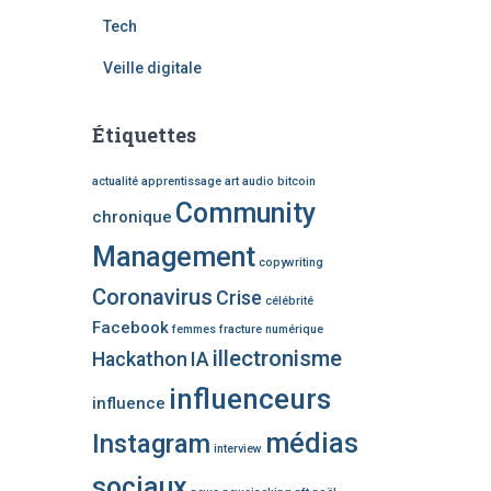
Tech
Veille digitale
Étiquettes
actualité
apprentissage
art
audio
bitcoin
Community
chronique
Management
copywriting
Coronavirus
Crise
célébrité
Facebook
femmes
fracture numérique
illectronisme
Hackathon
IA
influenceurs
influence
médias
Instagram
interview
sociaux