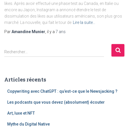
likes. Après avoir effectué une phase test au Canada, en Italie ou
encore au Japon, Instagram a annoncé étendre le test de
dissimulation des likes aux utilisateurs américains, son plus gros
marché. La nouvelle, qui fait le tour de
Lire la suite…
Par
Amandine Munier
, il y a
7 ans
R
Rechercher…
e
c
h
e
Articles récents
r
c
Copywriting avec ChatGPT : qu’est-ce que le Newsjacking ?
h
e
Les podcasts que vous devez (absolument) écouter
r
Art, luxe et NFT
:
Mythe du Digital Native