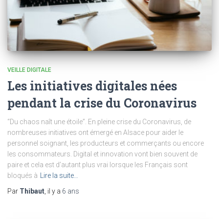
VEILLE DIGITALE
Les initiatives digitales nées
pendant la crise du Coronavirus
“Du chaos naît une étoile”. En pleine crise du Coronavirus, de
nombreuses initiatives ont émergé en Alsace pour aider le
personnel soignant, les producteurs et commerçants ou encore
les consommateurs. Digital et innovation vont bien souvent de
paire et cela est d’autant plus vrai lorsque les Français sont
bloqués à
Lire la suite…
Par
Thibaut
, il y a
6 ans