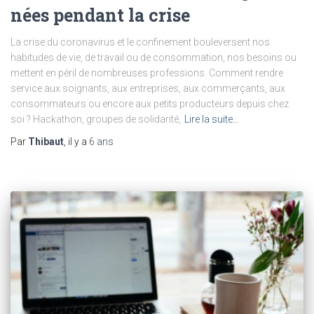
nées pendant la crise
La crise du coronavirus et le confinement bouleversent nos
habitudes de vie, de travail ou de consommation, nos besoins ou
mettent en péril de nombreuses professions. Comment rendre
service aux soignants, aux entreprises, aux commerçants, aux
consommateurs ou encore aux petits producteurs depuis chez
soi ? Hackathon, groupes de solidarité,
Lire la suite…
Par
Thibaut
, il y a
6 ans