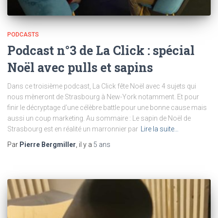
PODCASTS
Podcast n°3 de La Click : spécial
Noël avec pulls et sapins
Dans ce troisième podcast, La Click fête Noël avec 4 sujets qui
nous mèneront de Strasbourg à New-York notamment. Et pour
finir le décryptage d’une célèbre battle pour une bonne cause mais
aussi un coup marketing. Au sommaire : Le sapin de Noël de
Strasbourg est en réalité un marronnier par
Lire la suite…
Par
Pierre Bergmiller
, il y a
5 ans