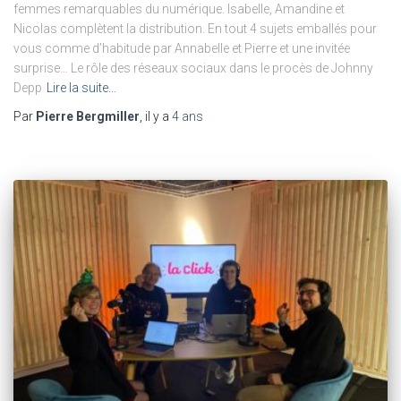
femmes remarquables du numérique. Isabelle, Amandine et
Nicolas complètent la distribution. En tout 4 sujets emballés pour
vous comme d’habitude par Annabelle et Pierre et une invitée
surprise… Le rôle des réseaux sociaux dans le procès de Johnny
Depp
Lire la suite…
Par
Pierre Bergmiller
, il y a
4 ans