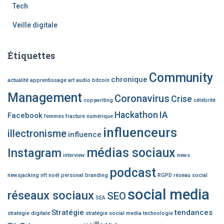
Tech
Veille digitale
Étiquettes
Community
chronique
actualité
apprentissage
art
audio
bitcoin
Management
Coronavirus
Crise
copywriting
célébrité
Hackathon
IA
Facebook
femmes
fracture numérique
influenceurs
illectronisme
influence
médias sociaux
Instagram
interview
news
podcast
newsjacking
nft
noël
personal branding
RGPD
réseau social
social media
réseaux sociaux
SEO
SEA
Stratégie
tendances
strategie digitale
stratégie social media
technologie