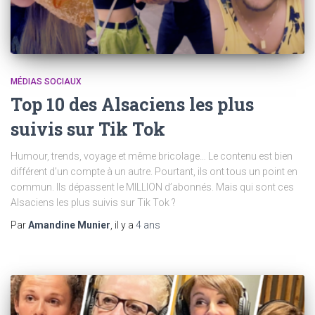
MÉDIAS SOCIAUX
Top 10 des Alsaciens les plus
suivis sur Tik Tok
Humour, trends, voyage et même bricolage… Le contenu est bien
différent d’un compte à un autre. Pourtant, ils ont tous un point en
commun. Ils dépassent le MILLION d’abonnés. Mais qui sont ces
Alsaciens les plus suivis sur Tik Tok ?
Par
Amandine Munier
, il y a
4 ans