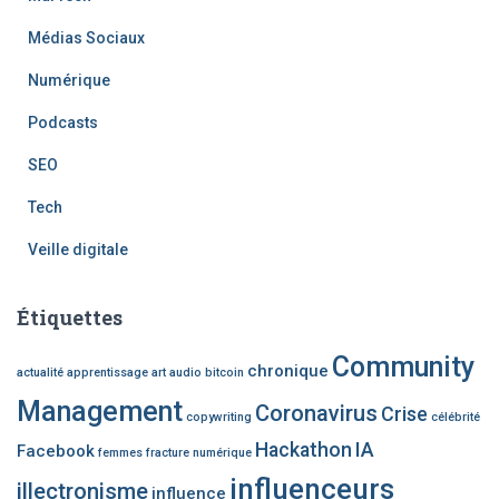
Médias Sociaux
Numérique
Podcasts
SEO
Tech
Veille digitale
Étiquettes
Community
chronique
actualité
apprentissage
art
audio
bitcoin
Management
Coronavirus
Crise
copywriting
célébrité
Hackathon
IA
Facebook
femmes
fracture numérique
influenceurs
illectronisme
influence