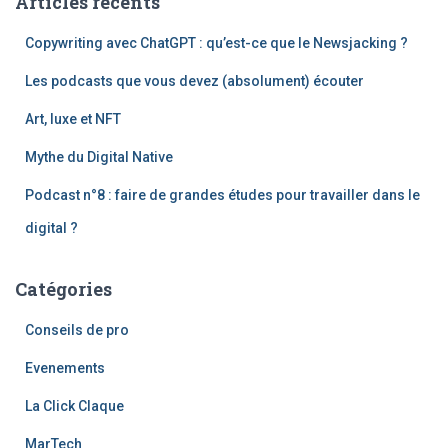
Articles récents
r
c
Copywriting avec ChatGPT : qu’est-ce que le Newsjacking ?
h
e
Les podcasts que vous devez (absolument) écouter
r
Art, luxe et NFT
:
Mythe du Digital Native
Podcast n°8 : faire de grandes études pour travailler dans le
digital ?
Catégories
Conseils de pro
Evenements
La Click Claque
MarTech