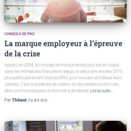
CONSEILS DE PRO
La marque employeur à l’épreuve
de la crise
Apparu en 2004, le concept de marque employeur est en vogue
dans les entreprises françaises depuis le début des années 2010,
plus particulièrement chez les DRH, pour recruter et fidéliser leurs
salariés. Face à la pénurie de cadres ou de certains profils clés,
elles sont nombreuses à chercher à améliorer
Lire la suite…
Par
Thibaut
, il y a
6 ans