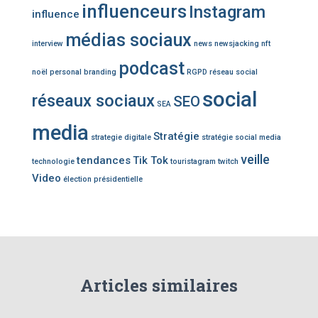
influenceurs
Instagram
influence
médias sociaux
interview
news
newsjacking
nft
podcast
noël
personal branding
RGPD
réseau social
social
réseaux sociaux
SEO
SEA
media
Stratégie
strategie digitale
stratégie social media
veille
tendances
Tik Tok
technologie
touristagram
twitch
Video
élection présidentielle
Articles similaires