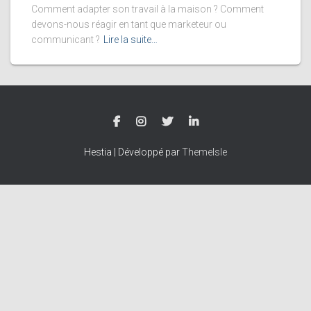
Comment adapter son travail à la maison ? Comment
devons-nous réagir en tant que marketeur ou
communicant ?
Lire la suite…
Hestia | Développé par
ThemeIsle