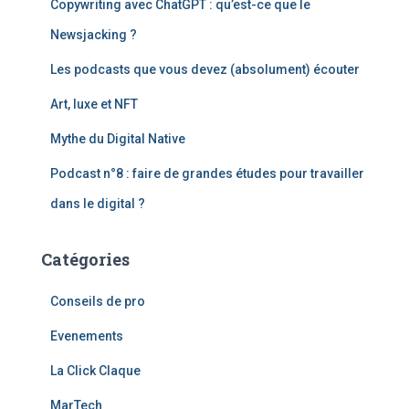
Copywriting avec ChatGPT : qu’est-ce que le
h
e
Newsjacking ?
r
Les podcasts que vous devez (absolument) écouter
:
Art, luxe et NFT
Mythe du Digital Native
Podcast n°8 : faire de grandes études pour travailler
dans le digital ?
Catégories
Conseils de pro
Evenements
La Click Claque
MarTech