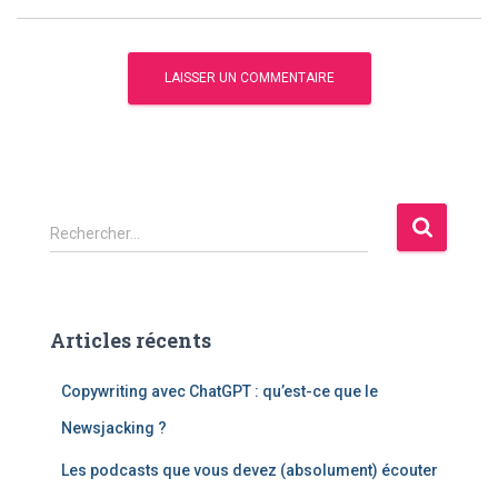
R
Rechercher…
e
c
h
e
Articles récents
r
c
Copywriting avec ChatGPT : qu’est-ce que le
h
e
Newsjacking ?
r
Les podcasts que vous devez (absolument) écouter
: