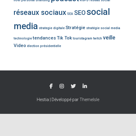
noël
personal branding
RGPD
réseau social
social
réseaux sociaux
SEO
SEA
media
Stratégie
strategie digitale
stratégie social media
veille
tendances
Tik Tok
technologie
touristagram
twitch
Video
élection présidentielle
Hestia | Développé par
ThemeIsle