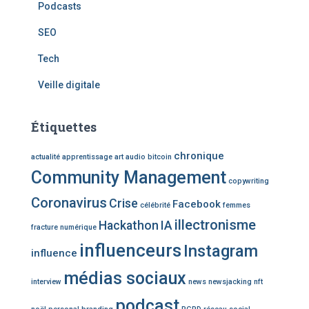
Podcasts
SEO
Tech
Veille digitale
Étiquettes
chronique
actualité
apprentissage
art
audio
bitcoin
Community Management
copywriting
Coronavirus
Crise
Facebook
célébrité
femmes
illectronisme
Hackathon
IA
fracture numérique
influenceurs
Instagram
influence
médias sociaux
interview
news
newsjacking
nft
podcast