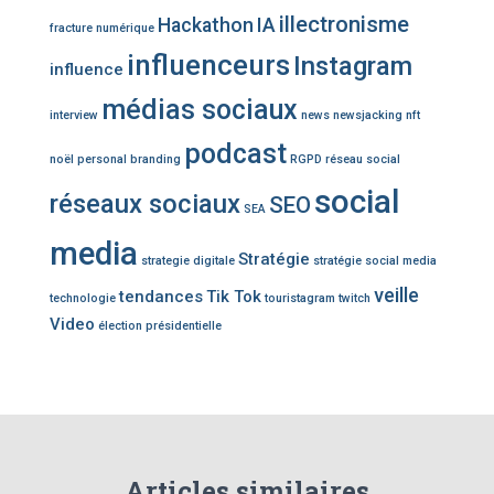
illectronisme
Hackathon
IA
fracture numérique
influenceurs
Instagram
influence
médias sociaux
interview
news
newsjacking
nft
podcast
noël
personal branding
RGPD
réseau social
social
réseaux sociaux
SEO
SEA
media
Stratégie
strategie digitale
stratégie social media
veille
tendances
Tik Tok
technologie
touristagram
twitch
Video
élection présidentielle
Articles similaires