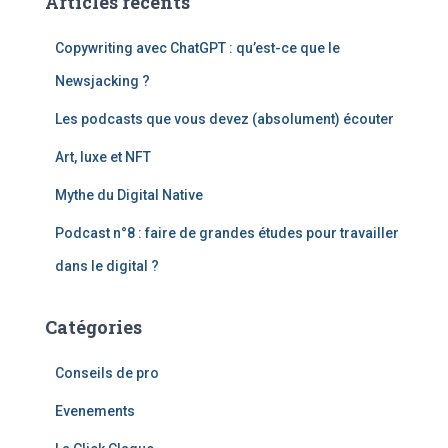
Articles récents
r
c
Copywriting avec ChatGPT : qu’est-ce que le
h
e
Newsjacking ?
r
Les podcasts que vous devez (absolument) écouter
:
Art, luxe et NFT
Mythe du Digital Native
Podcast n°8 : faire de grandes études pour travailler
dans le digital ?
Catégories
Conseils de pro
Evenements