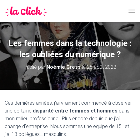
DÉPL
Les femmes dans la technologie :
les oubliées du numérique ?
Publié par
Noémie Gress
le
28 août 2022
Ces dernières années, j’ai vraiment commencé à observer
une certaine
disparité entre femmes et hommes
dans
mon milieu professionnel. Plus encore depuis que j’ai
changé d’entreprise. Nous sommes une équipe de 15…et
j’ai 13 collègues… masculins.